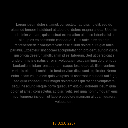
Lorem ipsum dolor sit amet, consectetur adipiscing elit, sed do
eiusmod tempor incididunt ut labore et dolore magna aliqua. Ut enim
ad minim veniam, quis nostrud exercitation ullamco laboris nisi ut
aliquip ex ea commodo consequat. Duis aute irure dolor in
reprehenderit in voluptate velit esse cillum dolore eu fugiat nulla
pariatur. Excepteur sint occaecat cupidatat non proident, sunt in culpa
qui officia deserunt mollit anim id est laborum. Sed ut perspiciatis
unde omnis iste natus error sit voluptatem accusantium doloremque
laudantium, totam rem aperiam, eaque ipsa quae ab illo inventore
veritatis et quasi architecto beatae vitae dicta sunt explicabo. Nemo
enim ipsam voluptatem quia voluptas sit aspernatur aut odit aut fugit,
sed quia consequuntur magni dolores eos qui ratione voluptatem
sequi nesciunt. Neque porro quisquam est, qui dolorem ipsum quia
dolor sit amet, consectetur, adipisci velit, sed quia non numquam eius
modi tempora incidunt ut labore et dolore magnam aliquam quaerat
voluptatem.
18 U.S.C 2257