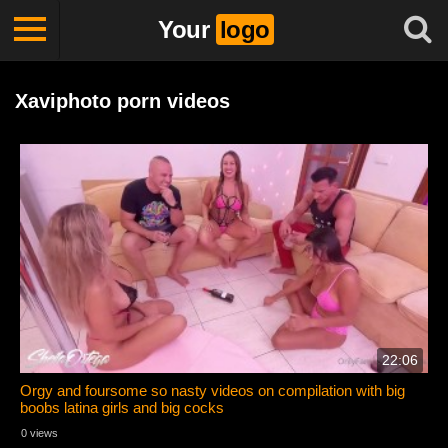
Your
logo
Xaviphoto porn videos
22:06
Orgy and foursome so nasty videos on compilation with big
boobs latina girls and big cocks
0 views