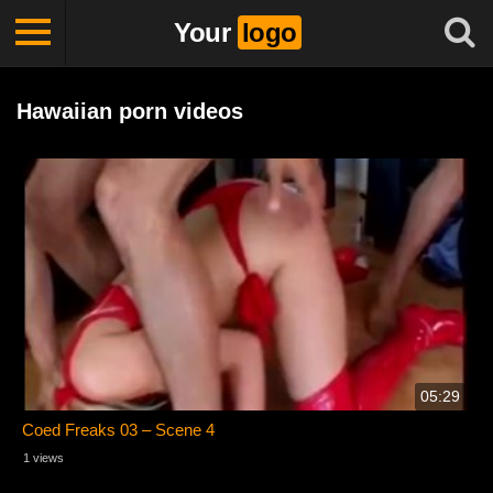
Your
logo
Hawaiian porn videos
05:29
Coed Freaks 03 – Scene 4
1 views