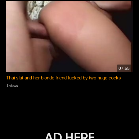
07:55
Thai slut and her blonde friend fucked by two huge cocks
1 views