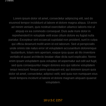
3 views
Lorem ipsum dolor sit amet, consectetur adipiscing elit, sed do
eiusmod tempor incididunt ut labore et dolore magna aliqua. Ut enim
ad minim veniam, quis nostrud exercitation ullamco laboris nisi ut
aliquip ex ea commodo consequat. Duis aute irure dolor in
reprehenderit in voluptate velit esse cillum dolore eu fugiat nulla
pariatur. Excepteur sint occaecat cupidatat non proident, sunt in culpa
qui officia deserunt mollit anim id est laborum. Sed ut perspiciatis
unde omnis iste natus error sit voluptatem accusantium doloremque
laudantium, totam rem aperiam, eaque ipsa quae ab illo inventore
veritatis et quasi architecto beatae vitae dicta sunt explicabo. Nemo
enim ipsam voluptatem quia voluptas sit aspernatur aut odit aut fugit,
sed quia consequuntur magni dolores eos qui ratione voluptatem
sequi nesciunt. Neque porro quisquam est, qui dolorem ipsum quia
dolor sit amet, consectetur, adipisci velit, sed quia non numquam eius
modi tempora incidunt ut labore et dolore magnam aliquam quaerat
voluptatem.
18 U.S.C 2257